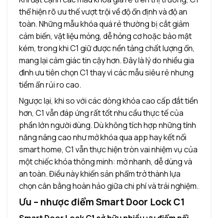
thể hiện rõ ưu thế vượt trội về độ ổn định và độ an
toàn. Những mẫu khóa quá rẻ thường bị cắt giảm
cảm biến, vật liệu mỏng, dễ hỏng cơ hoặc bảo mật
kém, trong khi C1 giữ được nền tảng chất lượng ổn,
mang lại cảm giác tin cậy hơn. Đây là lý do nhiều gia
đình ưu tiên chọn C1 thay vì các mẫu siêu rẻ nhưng
tiềm ẩn rủi ro cao.
Ngược lại, khi so với các dòng khóa cao cấp đắt tiền
hơn, C1 vẫn đáp ứng rất tốt nhu cầu thực tế của
phần lớn người dùng. Dù không tích hợp những tính
năng nâng cao như mở khóa qua app hay kết nối
smart home, C1 vẫn thực hiện tròn vai nhiệm vụ của
một chiếc khóa thông minh: mở nhanh, dễ dùng và
an toàn. Điều này khiến sản phẩm trở thành lựa
chọn cân bằng hoàn hảo giữa chi phí và trải nghiệm.
Ưu – nhược điểm Smart Door Lock C1