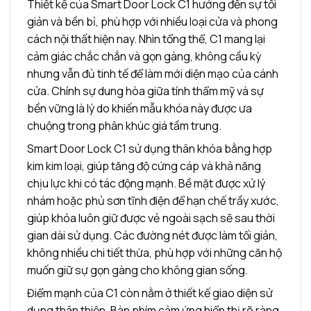
Thiết kế của Smart Door Lock C1 hướng đến sự tối
giản và bền bỉ, phù hợp với nhiều loại cửa và phong
cách nội thất hiện nay. Nhìn tổng thể, C1 mang lại
cảm giác chắc chắn và gọn gàng, không cầu kỳ
nhưng vẫn đủ tinh tế để làm mới diện mạo của cánh
cửa. Chính sự dung hòa giữa tính thẩm mỹ và sự
bền vững là lý do khiến mẫu khóa này được ưa
chuộng trong phân khúc giá tầm trung.
Smart Door Lock C1 sử dụng thân khóa bằng hợp
kim kim loại, giúp tăng độ cứng cáp và khả năng
chịu lực khi có tác động mạnh. Bề mặt được xử lý
nhám hoặc phủ sơn tĩnh điện để hạn chế trầy xước,
giúp khóa luôn giữ được vẻ ngoài sạch sẽ sau thời
gian dài sử dụng. Các đường nét được làm tối giản,
không nhiều chi tiết thừa, phù hợp với những căn hộ
muốn giữ sự gọn gàng cho không gian sống.
Điểm mạnh của C1 còn nằm ở thiết kế giao diện sử
dụng thân thiện. Bàn phím cảm ứng hiển thị rõ ràng,