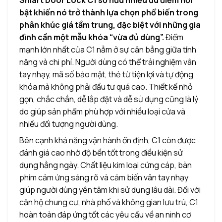
Smart Door Lock C1 sở hữu nhiều ưu điểm nổi
bật khiến nó trở thành lựa chọn phổ biến trong
phân khúc giá tầm trung, đặc biệt với những gia
đình cần một mẫu khóa “vừa đủ dùng”.
Điểm
mạnh lớn nhất của C1 nằm ở sự cân bằng giữa tính
năng và chi phí. Người dùng có thể trải nghiệm vân
tay nhạy, mã số bảo mật, thẻ từ tiện lợi và tự động
khóa mà không phải đầu tư quá cao. Thiết kế nhỏ
gọn, chắc chắn, dễ lắp đặt và dễ sử dụng cũng là lý
do giúp sản phẩm phù hợp với nhiều loại cửa và
nhiều đối tượng người dùng.
Bên cạnh khả năng vận hành ổn định, C1 còn được
đánh giá cao nhờ độ bền tốt trong điều kiện sử
dụng hằng ngày. Chất liệu kim loại cứng cáp, bàn
phím cảm ứng sáng rõ và cảm biến vân tay nhạy
giúp người dùng yên tâm khi sử dụng lâu dài. Đối với
căn hộ chung cư, nhà phố và không gian lưu trú, C1
hoàn toàn đáp ứng tốt các yêu cầu về an ninh cơ