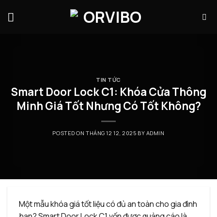
Skip
to
content
TIN TỨC
Smart Door Lock C1: Khóa Cửa Thông
Minh Giá Tốt Nhưng Có Tốt Không?
POSTED ON
THÁNG 12 12, 2025
BY
ADMIN
Một mẫu khóa giá tốt liệu có đủ an toàn cho gia đình
bạn? Smart Door Lock C1 vốn được quảng cáo là