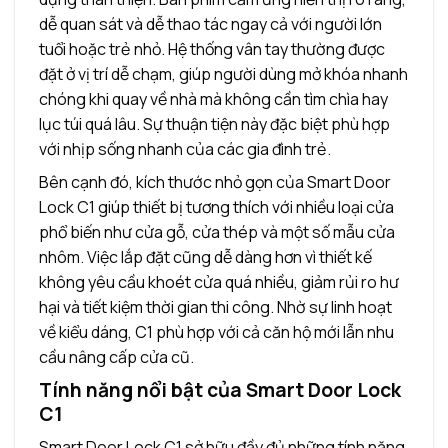
dễ quan sát và dễ thao tác ngay cả với người lớn
tuổi hoặc trẻ nhỏ. Hệ thống vân tay thường được
đặt ở vị trí dễ chạm, giúp người dùng mở khóa nhanh
chóng khi quay về nhà mà không cần tìm chìa hay
lục túi quá lâu. Sự thuận tiện này đặc biệt phù hợp
với nhịp sống nhanh của các gia đình trẻ.
Bên cạnh đó, kích thước nhỏ gọn của Smart Door
Lock C1 giúp thiết bị tương thích với nhiều loại cửa
phổ biến như cửa gỗ, cửa thép và một số mẫu cửa
nhôm. Việc lắp đặt cũng dễ dàng hơn vì thiết kế
không yêu cầu khoét cửa quá nhiều, giảm rủi ro hư
hại và tiết kiệm thời gian thi công. Nhờ sự linh hoạt
về kiểu dáng, C1 phù hợp với cả căn hộ mới lẫn nhu
cầu nâng cấp cửa cũ.
Tính năng nổi bật của Smart Door Lock
C1
Smart Door Lock C1 sở hữu đầy đủ những tính năng