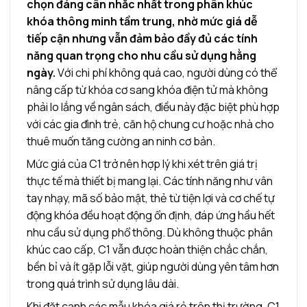
chọn đáng cân nhắc nhất trong phân khúc
khóa thông minh tầm trung, nhờ mức giá dễ
tiếp cận nhưng vẫn đảm bảo đầy đủ các tính
năng quan trọng cho nhu cầu sử dụng hằng
ngày.
Với chi phí không quá cao, người dùng có thể
nâng cấp từ khóa cơ sang khóa điện tử mà không
phải lo lắng về ngân sách, điều này đặc biệt phù hợp
với các gia đình trẻ, căn hộ chung cư hoặc nhà cho
thuê muốn tăng cường an ninh cơ bản.
Mức giá của C1 trở nên hợp lý khi xét trên giá trị
thực tế mà thiết bị mang lại. Các tính năng như vân
tay nhạy, mã số bảo mật, thẻ từ tiện lợi và cơ chế tự
động khóa đều hoạt động ổn định, đáp ứng hầu hết
nhu cầu sử dụng phổ thông. Dù không thuộc phân
khúc cao cấp, C1 vẫn được hoàn thiện chắc chắn,
bền bỉ và ít gặp lỗi vặt, giúp người dùng yên tâm hơn
trong quá trình sử dụng lâu dài.
Khi đặt cạnh các mẫu khóa giá rẻ trên thị trường, C1