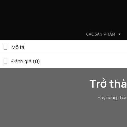
Skip
to
content
CÁC SẢN PHẨM
Mô tả
Đánh giá (0)
Trở th
Hãy cùng chún