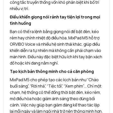
công tắc truyền thống vốn khó phân biệt khi bố trí
nhiều vị trí.
Điều khiển giọng nói rảnh tay tiện lợi trong mọi
tình huống
Bạn có thể ra lệnh bằng giọng nói để bật đèn, kéo
rèm hay chỉnh nhiệt độ điều hòa. MixPad M5 hỗ trợ
ORVIBO Voice và nhiều hệ sinh thái khác, giúp điều
khiển diễn ra tự nhiên mà không cần phải chạm vào
màn hình. Điều này đặc biệt hữu ích khi tay bận xách
đồ hoặc khi đang nằm nghỉ.
Tạo kịch bản thông minh cho cả căn phòng
MixPad M5 cho phép tạo các kịch bản như “Chào
buổi sáng”, “Rời nhà”, “Tiệc tối”, “Xem phim”… Chỉ một
chạm, hệ thống có thể đồng thời bật đèn, kéo rèm,
mở điều hòa hoặc giảm ánh sáng theo đúng bối
cảnh. Việc này giúp bạn giảm đáng kể thao tác lặp
lại mỗi ngày và làm ngôi nhà trở nên thông minh hơn.