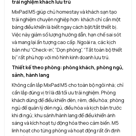
trải nghiệm khách lưu trú
MixPad M5 giúp chủ homestay và khách sạn tạo
trải nghiệm chuyên nghiệp hơn: khách chỉ cần một
bảng điều khiển là biết ngay cách bật/tắt thiết bị.
Việc này giảm số lượng hướng dẫn, hạn chế sai sót
và mang lại ấn tượng cao cấp. Ngoài ra, các kịch
bản như “Check-in”, “Dọn phòng”, “Tắt toàn bộ thiết
bị” rất phù hợp với mô hình kinh doanh lưu trú.
Thiết kế theo phòng: phòng khách, phòng ngủ,
sảnh, hành lang
Không cần lắp MixPad M5 cho toàn bộ ngôi nhà; chỉ
cần lắp đúng vị trí là đã tối ưu trải nghiệm. Phòng
khách dùng để điều khiển đèn, rèm, điều hòa; phòng
ngủ để quản lý đèn ngủ, điều hòa và kịch bản trước
khi đi ngủ; khu sảnh/hành lang để điều khiển ánh
sáng và kích hoạt tự động hóa theo cảm biến. M5
linh hoạt cho từng phòng và hoạt động rất ổn định