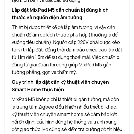
tạo kịch bản và bắt đầu sử dụng.
Lắp đặt MixPad M5 cần chuẩn bị đúng kích
thước và nguồn điện âm tường
Thiết bị được thiết kế để lắp âm tường, vì vậy cần
chuẩn đế âm có kích thước phù hợp (thường là đế
vuông tiêu chuẩn). Nguồn cấp 220V phải được kéo
tới vị trí lắp đặt, đồng thời đảm bảo chiều cao lắp đặt
từ 1,1m đến 1,3m để sử dụng thoải mái. Việc chuẩn bị
đúng từ giai đoạn thi công giúp MixPad M5 gắn
tường phẳng, gọn và thẩm mỹ.
Quy trình lắp đặt cần kỹ thuật viên chuyên
Smart Home thực hiện
MixPad M5 không chỉ là thiết bị gắn tường, mà còn
là trung tâm Zigbee điều khiển nhiều thiết bị khác.
Kỹ thuật viên chuyên smart home sẽ đảm bảo kết
nối ổn định, cấu hình đúng hệ thống và tránh xung
đột giao thức. Họ cũng sẽ kiểm tra cường độ tín hiệu