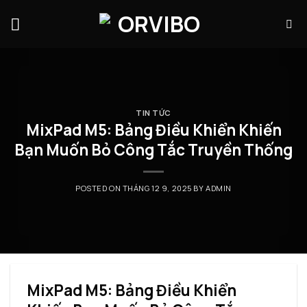
Skip
to
content
TIN TỨC
MixPad M5: Bảng Điều Khiển Khiến
Bạn Muốn Bỏ Công Tắc Truyền Thống
POSTED ON
THÁNG 12 9, 2025
BY
ADMIN
MixPad M5: Bảng Điều Khiển