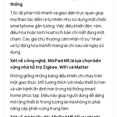
thống
Tốc độ phản hồi nhanh và giao diện trực quan giúp
mọi thao tác diễn ra tự nhiên như sử dụng một chiếc
smartphone gắn tường. Việc điều khiển đèn, rèm,
điều hòa hoặc kích hoạt kịch bản chỉ mất đúng một
chạm. Các gia chủ thường cảm nhận rõ sự “nhàn”
và tự động hóa mà M5 mang lại chỉ sau vài ngày sử
dụng.
Xét về công nghệ, MixPad M5 là lựa chọn bền
vững nhờ hỗ trợ Zigbee, WiFi và Matter
Không giống những bảng điều khiển chỉ chạy trên
một giao thức, M5 tương thích với nhiều thiết bị hơn
và vận hành ổn định hơn trong hệ thống smart
home phức tạp. Điều này giúp người dùng dễ dàng
mở rộng thiết bị trong tương lai mà không lo phải
nâng cấp phần cứng trung tâm.
Xét về giá trị lâu dài, MixPad M5 tối ưu chi phí