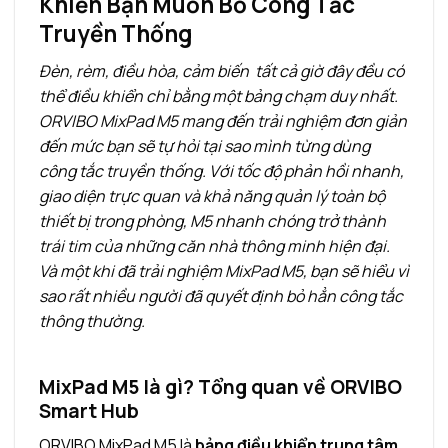
Khiến Bạn Muốn Bỏ Công Tắc
Truyền Thống
Đèn, rèm, điều hòa, cảm biến tất cả giờ đây đều có
thể điều khiển chỉ bằng một bảng chạm duy nhất.
ORVIBO MixPad M5 mang đến trải nghiệm đơn giản
đến mức bạn sẽ tự hỏi tại sao mình từng dùng
công tắc truyền thống. Với tốc độ phản hồi nhanh,
giao diện trực quan và khả năng quản lý toàn bộ
thiết bị trong phòng, M5 nhanh chóng trở thành
trái tim của những căn nhà thông minh hiện đại.
Và một khi đã trải nghiệm MixPad M5, bạn sẽ hiểu vì
sao rất nhiều người đã quyết định bỏ hẳn công tắc
thông thường.
MixPad M5 là gì? Tổng quan về ORVIBO
Smart Hub
ORVIBO MixPad M5
là
bảng điều khiển trung tâm