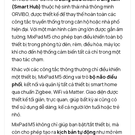
(Smart Hub)
thuộc hệ sinh thái nhà thông minh
ORVIBO, được thiết kế để thay thế hoàn toàn các
công tắc truyền thống trong căn hộ hoặc nhà phố
hiện đại. Với một màn hình cảm ứng lớn được gắn âm
tường, MixPad M5 cho phép bạn điều khiển toàn bộ
thiết bị trong phòng từ đèn, rèm, điều hòa, máy lọc
khí cho đến hệ thống cảm biến tất cả chỉ trong một
thao tác chạm.
Khác với các công tắc thông thường chỉ điều khiển
một thiết bị, MixPad M5 đóng vai trò
bộ não điều
phối
, kết nối và quản lý tất cả thiết bị smart home
qua chuẩn Zigbee, WiFi và Matter. Giao diện được
thiết kế tối giản, trực quan, giúp bất kỳ ai cũng có
thể sử dụng dễ dàng, kể cả người lớn tuổi hoặc trẻ
nhỏ.
MixPad M5 không chỉ giúp bạn bật/tắt thiết bị, mà
còn cho phép tạo ra
kịch bản tự động
như mở rèm