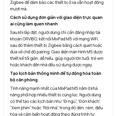
Zigbee để đảm bảo các thiết bị ở xa vẫn hoạt động
mượt mà.
Cách sử dụng đơn giản với giao diện trực quan
ai cũng làm quen nhanh
Sau khi lắp đặt, người dùng chỉ cần đăng nhập tài
khoản ORVIBO, kết nối MixPad M5 với mạng WiFi,
sau đó thêm thiết bị Zigbee bằng cách quét hoặc
đưa về chế độ pairing. Giao diện màn hình M5 được
thiết kế tối giản, dễ hiểu, giúp người lớn tuổi, trẻ em
hoặc khách đến nhà đều sử dụng được ngay.
Tạo kịch bản thông minh để tự động hóa toàn
bộ căn phòng
Tính năng mạnh nhất của MixPad M5 nằm ở khả
năng phối hợp nhiều thiết bị cùng lúc. Người dùng
có thể tạo các kịch bản như “Đi ngủ”, “Đón khách”,
“Xem phim” hoặc “Rời nhà”, trong đó đèn, rèm, điều
hòa và cảm biến hoạt động theo đúng trình tự