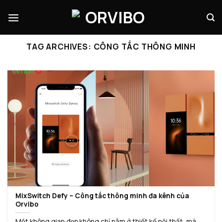
Skip
to
content
TAG ARCHIVES:
CÔNG TẮC THÔNG MINH
MixSwitch Defy – Công tắc thông minh đa kênh của
Orvibo
Một không gian đẹp không chỉ nằm ở thiết kế nội thất, mà