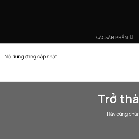
Skip
to
content
CÁC SẢN PHẨM
Nội dung đang cập nhật…
Trở th
Hãy cùng chún